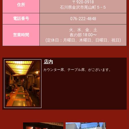
〒920-0918
住所
石川県金沢市尾山町５−５
電話番号
076-222-4848
火、水、金、土
営業時間
夜の部:18:00〜
(定休日：月曜日、木曜日、日曜日、祝日)
店内
カウンター席、テーブル席、がございます。